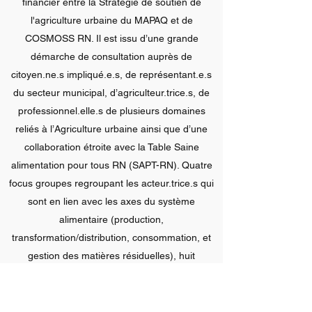
financier entre la Stratégie de soutien de
l'agriculture urbaine du MAPAQ et de
COSMOSS RN. Il est issu d’une grande
démarche de consultation auprès de
citoyen.ne.s impliqué.e.s, de représentant.e.s
du secteur municipal, d’agriculteur.trice.s, de
professionnel.elle.s de plusieurs domaines
reliés à l’Agriculture urbaine ainsi que d’une
collaboration étroite avec la Table Saine
alimentation pour tous RN (SAPT-RN). Quatre
focus groupes regroupant les acteur.trice.s qui
sont en lien avec les axes du système
alimentaire (production,
transformation/distribution, consommation, et
gestion des matières résiduelles), huit
consultations municipales (une dans chacune
des municipalités) regroupant les acteur.trice.s
du milieu (maires et conseiller.ère.s,